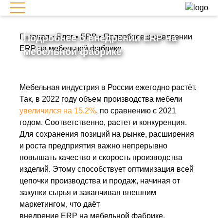
Главная
Подробнее о внедрении ERP на
•
Блог
•
ERP
•
Подробнее о внедрении
ERP на мебельной фабрике
мебельной фабрике
Мебельная индустрия в России ежегодно растёт.
Так, в 2022 году объем производства мебели
увеличился на 15.2%
, по сравнению с 2021
годом. Соответственно, растет и конкуренция.
Для сохранения позиций на рынке, расширения
и роста предприятия важно непрерывно
повышать качество и скорость производства
изделий. Этому способствует оптимизация всей
цепочки производства и продаж, начиная от
закупки сырья и заканчивая внешним
маркетингом, что даёт
внедрение ERP на мебельной фабрике.