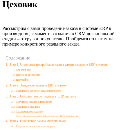
Цеховик
Рассмотрим с вами проведение заказа в системе ERP в
производстве, с момента создания в CRM до финальной
стадии – отгрузки покупателю. Пройдемся по шагам на
примере конкретного реального заказа.
Содержание
Этап 1. Стартовая настройка аккаунта администратора ERP системы
Справочники
Панель производства
Настройки
Этап 2. Заведение заказа в ERP систему
Заполнение карточки заказа покупателя
Этап 3. Создаем новое изделие в ERP системе
Скачиваем шаблон для импорта
Заполнение шаблона
Создаем новое изделие
Импорт заполненного шаблона в систему ERP в производстве
Этап 4. Снабжение заказа материалами
Закупка материалов у поставщика